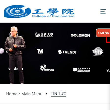
:::
MENU
TIN TỨC
Home：Main Menu