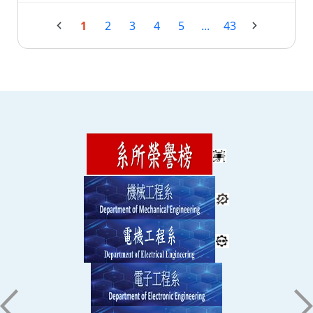
1
2
3
4
5
...
43