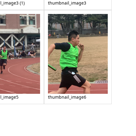
l_image3 (1)
thumbnail_image3
l_image5
thumbnail_image6