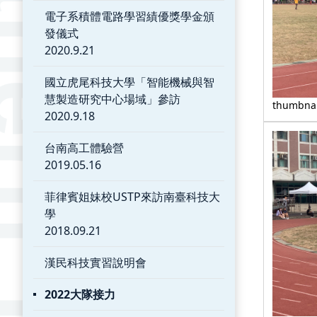
電子系積體電路學習績優獎學金頒
發儀式
2020.9.21
國立虎尾科技大學「智能機械與智
慧製造研究中心場域」參訪
thumbnai
2020.9.18
台南高工體驗營
2019.05.16
菲律賓姐妹校USTP來訪南臺科技大
學
2018.09.21
漢民科技實習說明會
2022大隊接力