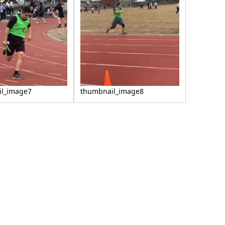
l_image7
thumbnail_image8