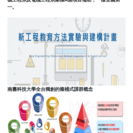
一。
南臺科技大學全台獨創的箍桶式課群概念