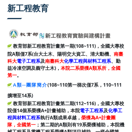
:::
新工程教育
教育部新工程教育計畫第一期(108~111)，全國大專校
院A類僅7系(台大土木、陽明交大資工、清大動機、
南臺
科大
電子工程系
及
南臺科大
化學工程與材料工程系
、勤
益冷凍空調及義守土木)，
本院二系榮獲A類系所，全國
第一
。
(108~110第一梯次僅7系，110~111
A類─團隊簡介
擴增至14系)
教育部新工程教育計畫第二期(112~116)，全國大專校
院僅14個系榮獲A+計畫補助，本院
電子工程系
及
化學工
程與材料工程系
執行A類成果卓越，
榮獲為A+計畫團
隊，全國第一
；第二期的A類則有19系榮獲補助，本院機
械工程系及電機工程系榮獲A類項目補助，一樣全國第