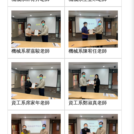
機械系陳宥任老師
機械系瞿嘉駿老師
資工系席家年老師
資工系鄭淑真老師