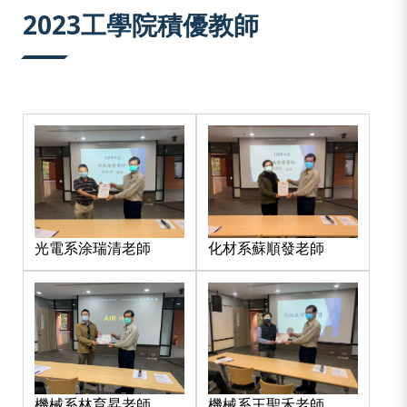
:::
2023工學院積優教師
光電系涂瑞清老師
化材系蘇順發老師
機械系王聖禾老師
機械系林育昇老師