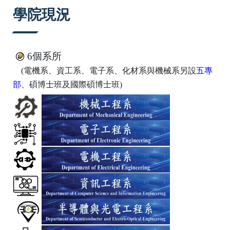
:::
學院現況
6個系所
(電機系、資工系、電子系、化材系與機械系另設
五專
部
、碩博士班及國際碩博士班
)