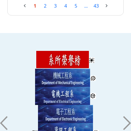
1
2
3
4
5
...
43